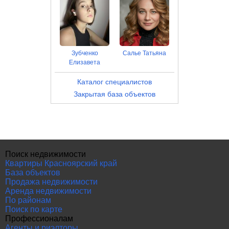
Зубченко
Салье Татьяна
Елизавета
Каталог специалистов
Закрытая база объектов
Поиск недвижимости
Квартиры Красноярский край
База объектов
Продажа недвижимости
Аренда недвижимости
По районам
Поиск по карте
Профессионалам
Агенты и риэлторы