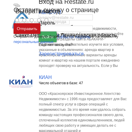
Вход на Restate.ru
клиентов
Оставить оценку о странице
Выбрать город
Email
АБАКАРИ
Число объектов в базе: 133
Пароль
Москва
и
Московская область
Отправить
Вы ищете надежное агентство недвижимости,
чтобы снять квартиру в Красноярске, используйте
Санкт-Петербург
и
Ленинградская область
Отправляя данную форму, вы соглашаетесь на обработку
Забыли пароль
Войти
нужные Вам разделы сайта АБАКАРИ-
персональных данных
Ещё нет аккаунта?
Недвижимость. Внимательно изучите все условия,
указанные в объявлениях: аренда квартир в
Зарегистрироваться
Красноярске. Добавленные варианты аренды
комнат и квартир на нашем портале ежедневно
проходят проверку на актуальность. Если у Вы
КИАН
Число объектов в базе: 47
ООО «Красноярское Инвестиционное Агентство
Недвижимости» с 1996 года предоставляет для Вас
полный спектр услуг в сфере операций с
недвижимостью. За это время нам удалось собрать
команду настоящих профессионалов своего дела,
сплоченный коллектив единомышленников, людей
любящих свою работу и умеющих делать ее с
максимальной отдачей и