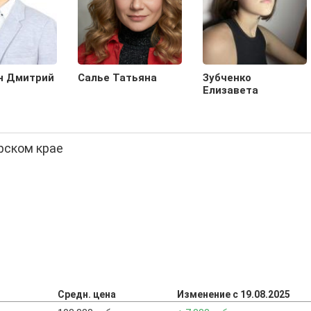
н Дмитрий
Салье Татьяна
Зубченко
Елизавета
рском крае
Средн. цена
Изменение с 19.08.2025