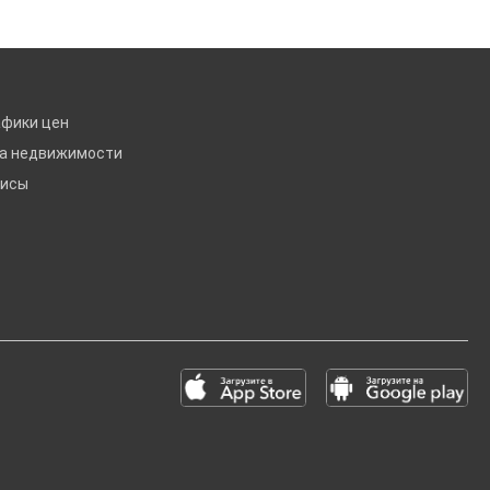
афики цен
ка недвижимости
висы