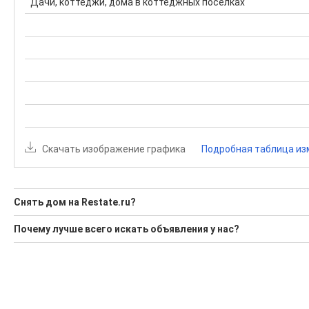
Дачи, коттеджи, дома в коттеджных поселках
Скачать изображение графика
Подробная таблица из
Снять дом на Restate.ru?
Ищите, как Снять дом?
Почему лучше всего искать объявления у нас?
Воспользуйтесь нашим поиском по новостройкам, для под
Все объявления проверены и проходят строгую модераци
'Сохраните результаты поиска и возвращайтесь к нему, ког
Удобный поиск, есть подписка на новые объявления
Помогаем с подбором выгодных ипотечных программ в бан