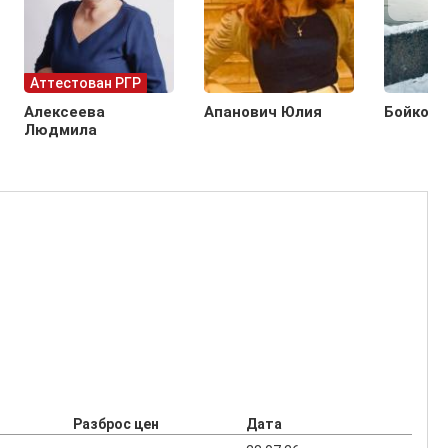
Аттестован РГР
Алексеева
Апанович Юлия
Бойко Д
Людмила
Разброс цен
Дата