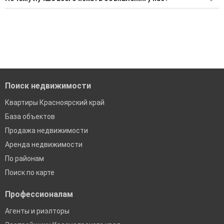
Воспользуйтесь нашим поиском по новостройкам, для
Все объявления проверены и проходят строгую
подбора подходящего вам варианта
модерацию
'Сохраните результаты поиска и возвращайтесь к нему,
Удобный поиск, есть подписка на новые объявления
когда это будет нужно'
Помогаем с подбором выгодных ипотечных программ в
банках в Партизанском
Поиск недвижимости
Квартиры Красноярский край
База объектов
Продажа недвижимости
Аренда недвижимости
По районам
Поиск по карте
Профессионалам
Агенты и риэлторы