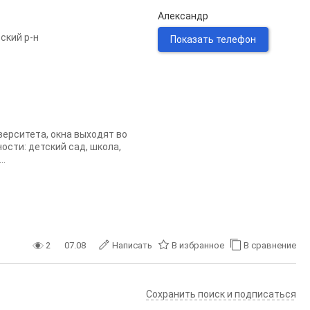
Александр
ский р-н
Показать телефон
верситета, окна выходят во
ости: детский сад, школа,
..
2
07.08
Написать
В избранное
В сравнение
Сохранить поиск и подписаться