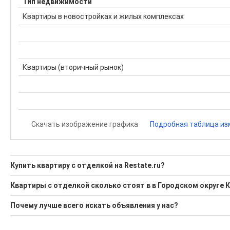
Тип недвижимости
Квартиры в новостройках и жилых комплексах
Квартиры (вторичный рынок)
Скачать изображение графика
Подробная таблица из
Купить квартиру с отделкой на Restate.ru?
Ищите, как Купить квартиру с отделкой?
Квартиры с отделкой сколько стоят в в Городском округе 
1 актуальное и проверенное объявление
Минимальная цена: 5 700 000 Р. Максимальная цена: 5 700 00
Почему лучше всего искать объявления у нас?
Воспользуйтесь нашим поиском по новостройкам, для под
Средняя цена за м2: 142 500 Р
Все объявления проверены и проходят строгую модераци
'Сохраните результаты поиска и возвращайтесь к нему, ког