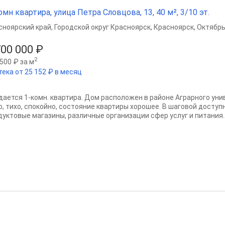
омн квартира, улица Петра Словцова, 13, 40 м², 3/10 эт.
сноярский край
,
Городской округ Красноярск
,
Красноярск
,
Октябрь
700 000 ₽
2
500 ₽ за м
тека от 25 152 ₽ в месяц
дается 1-комн. квартира. Дом расположен в районе Аграрного уни
р, тихо, спокойно, состояние квартиры хорошее. В шаговой доступн
дуктовые магазины, различные организации сфер услуг и питания..