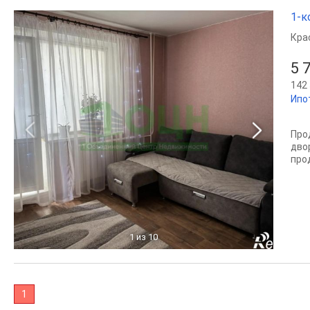
1-к
Кра
5 
142 
Ипо
Про
дво
про
1
из 10
1