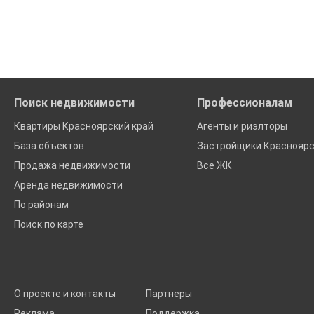
Удобный поиск, есть подписка на новые объявления
Помогаем с подбором выгодных ипотечных программ в банк
Поиск недвижимости
Профессионалам
Квартиры Красноярский край
Агенты и риэлторы
База объектов
Застройщики Красноярс
Продажа недвижимости
Все ЖК
Аренда недвижимости
По районам
Поиск по карте
О проекте и контакты
Партнеры
Реклама
Поддержка