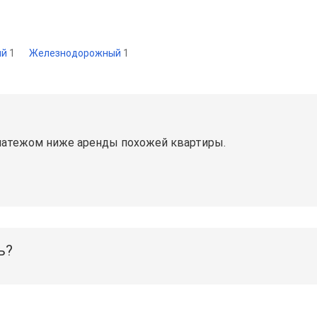
ий
1
Железнодорожный
1
латежом ниже аренды похожей квартиры.
ь?