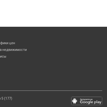
афики цен
ка недвижимости
висы
 5 (177)