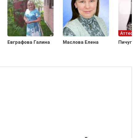
Аттесто
Евграфова Галина
Маслова Елена
Пичугин