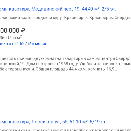
омн квартира, Медицинский пер., 19, 44.40 м², 2/5 эт.
сноярский край
,
Городской округ Красноярск
,
Красноярск
,
Свердло
900 000 ₽
2
360 ₽ за м
тека от 21 622 ₽ в месяц
дается отличная двухкомнатная квартира в самом центре Свердло
ицинский,19. Дом построен в 1968 году. Удобная планировка, ко
бе стороны кухни. Общая площадь 44,4 кв.м., комнаты 16,9...
омн квартира, Лесников ул., 55, 61.10 м², 6/19 эт.
сноярский край
,
Городской округ Красноярск
,
Красноярск
,
Свердло