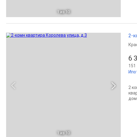
1
из 10
2-к
Кра
6 
151 
Ипо
2 к
квар
дом
1
из 10