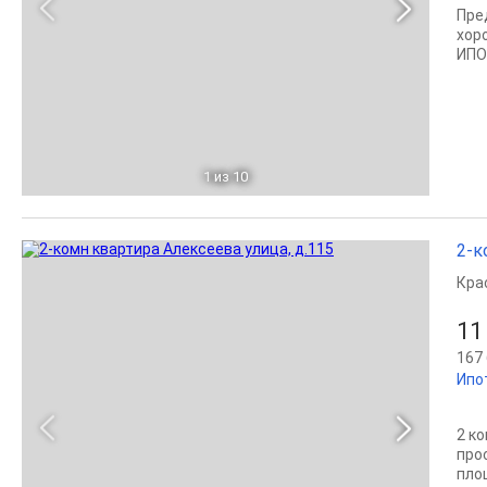
Пре
хор
ИПО
1
из 10
2-к
Кра
11
167 
Ипо
2 ко
про
пло