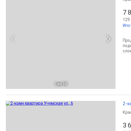
7 
129 
Ипо
Про
под
слое
1
из 10
2-к
Кра
3 