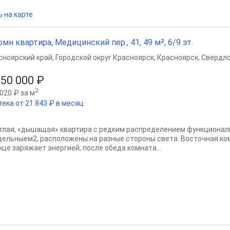
 на карте
омн квартира, Медицинский пер., 41, 49 м², 6/9 эт.
сноярский край
,
Городской округ Красноярск
,
Красноярск
,
Свердло
950 000 ₽
2
020 ₽ за м
тека от 21 843 ₽ в месяц
тлая, «дышащая» квартира с редким распределением функционал
дельныем2, расположены на разные стороны света. Восточная ком
нце заряжает энергией, после обеда комната...