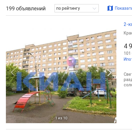
199
объявлений
по рейтингу
Показать
2-к
Кра
4 
101 
Ипо
Све
раз
сол
1
из 10