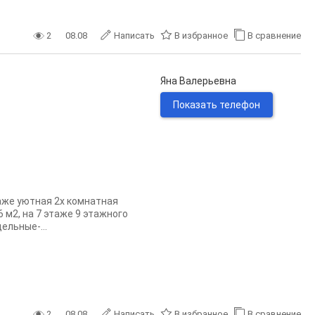
2
08.08
Написать
В избранное
В сравнение
Яна Валерьевна
Показать телефон
даже уютная 2х комнатная
 м2, на 7 этаже 9 этажного
ельные-...
2
08.08
Написать
В избранное
В сравнение