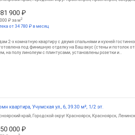
881 900 ₽
2
000 ₽ за м
тека от 34 780 ₽ в месяц
дам 2-х комнатную квартиру с двумя спальнями и кухней гостинн
готовлена под финишную отделку на Ваш вкус (стены и потолок
м, на полу линолеум с плинтусами, установлены розетки и...
омн квартира, Учумская ул., 6, 39.30 м², 1/2 эт.
сноярский край
,
Городской округ Красноярск
,
Красноярск
,
Ленинск
650 000 ₽