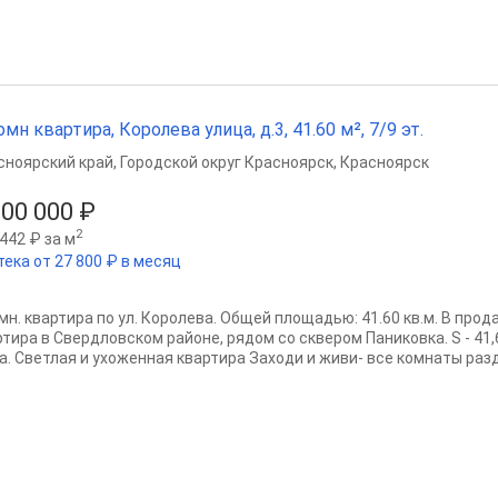
омн квартира, Королева улица, д.3, 41.60 м², 7/9 эт.
сноярский край
,
Городской округ Красноярск
,
Красноярск
300 000 ₽
2
442 ₽ за м
тека от 27 800 ₽ в месяц
омн. квартира по ул. Королева. Общей площадью: 41.60 кв.м. В про
тира в Свердловском районе, рядом со сквером Паниковка. S - 41,6
а. Светлая и ухоженная квартира Заходи и живи- все комнаты разд