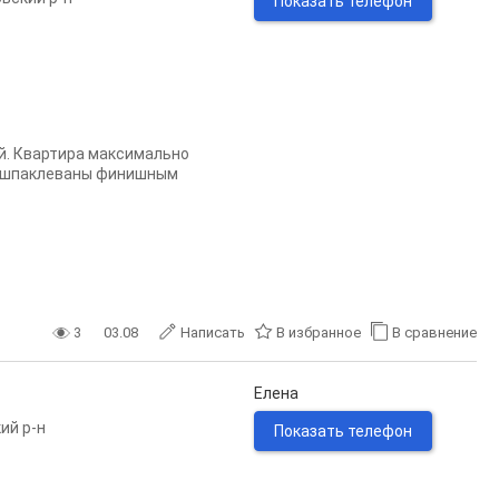
Показать телефон
ой. Квартира максимально
 отшпаклеваны финишным
3
03.08
Написать
В избранное
В сравнение
Елена
ий р-н
Показать телефон