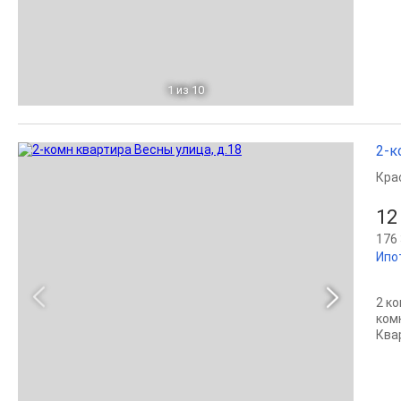
1
из 10
2-к
Кра
12
176 
Ипо
2 к
ком
Ква