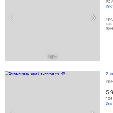
92 8
Ипо
Про
каф
про
1
из 7
2-к
Кра
5 
134 
Ипо