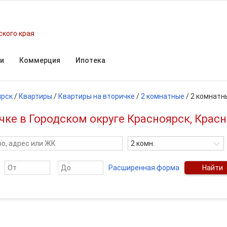
ского края
и
Коммерция
Ипотека
ярск
/
Квартиры
/
Квартиры на вторичке
/
2 комнатные
/
2 комнатн
ке в Городском округе Красноярск, Крас
2 комн.
Расширенная форма
Найти