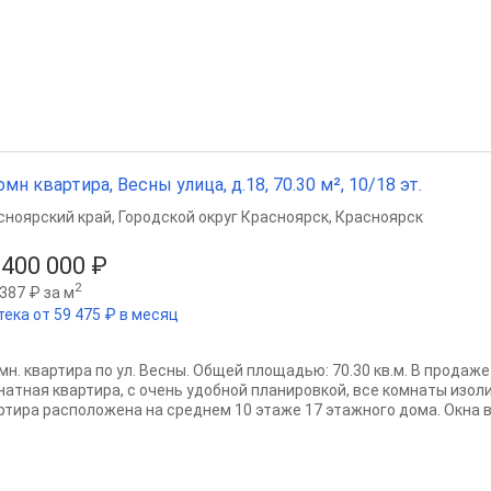
омн квартира, Весны улица, д.18, 70.30 м², 10/18 эт.
сноярский край
,
Городской округ Красноярск
,
Красноярск
 400 000 ₽
2
387 ₽ за м
тека от 59 475 ₽ в месяц
омн. квартира по ул. Весны. Общей площадью: 70.30 кв.м. В продаж
натная квартира, с очень удобной планировкой, все комнаты изоли
ртира расположена на среднем 10 этаже 17 этажного дома. Окна в