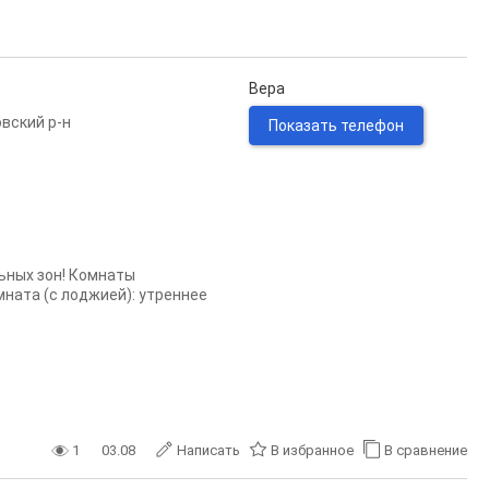
Вера
вский р-н
Показать телефон
ьных зон! Комнаты
ната (с лоджией): утреннее
1
03.08
Написать
В избранное
В сравнение