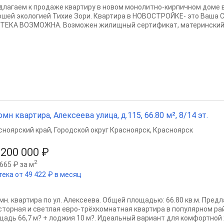
длагаем к продаже квартиру в новом монолитно-кирпичном доме 
ошей экологией Тихие Зори. Квартира в НОВОСТРОЙКЕ- это Ваша 
ТЕКА ВОЗМОЖНА. Возможен жилищный сертификат, материнский к
омн квартира, Алексеева улица, д.115, 66.80 м², 8/14 эт.
сноярский край
,
Городской округ Красноярск
,
Красноярск
 200 000 ₽
2
665 ₽ за м
тека от 49 422 ₽ в месяц
мн. квартира по ул. Алексеева. Общей площадью: 66.80 кв.м. Предл
сторная и светлая евро-трёхкомнатная квартира в популярном ра
щадь 66,7 м? + лоджия 10 м?. Идеальный вариант для комфортной 