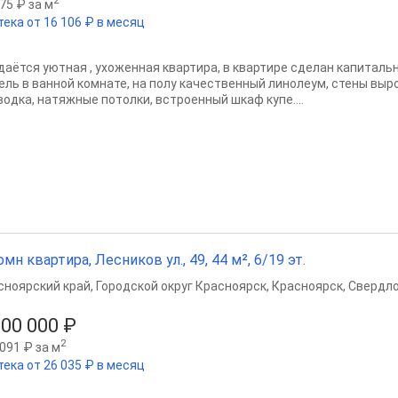
2
75 ₽ за м
тека от 16 106 ₽ в месяц
даётся уютная , ухоженная квартира, в квартире сделан капитал
ель в ванной комнате, на полу качественный линолеум, стены вы
водка, натяжные потолки, встроенный шкаф купе....
омн квартира, Лесников ул., 49, 44 м², 6/19 эт.
сноярский край
,
Городской округ Красноярск
,
Красноярск
,
Свердло
900 000 ₽
2
091 ₽ за м
тека от 26 035 ₽ в месяц