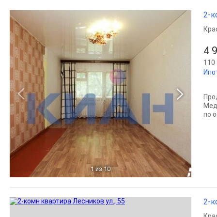
2-к
Кра
4 
110 
Ипо
Про
Мед
по о
1
из 10
2-к
Кра