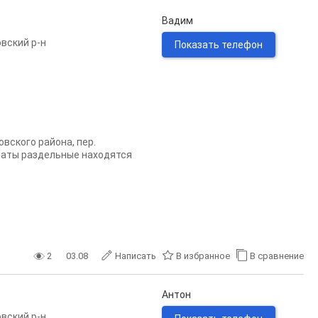
Вадим
вский р-н
Показать телефон
вского района, пeр.
мнаты раздельные находятся
2
03.08
Написать
В избранное
В сравнение
Антон
вский р-н