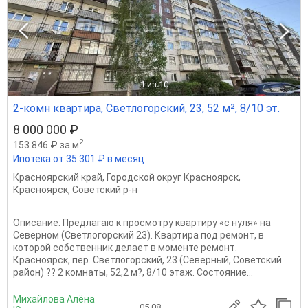
1
из 10
2-комн квартира, Светлогорский, 23, 52 м², 8/10 эт.
8 000 000 ₽
2
153 846 ₽ за м
Ипотека от 35 301 ₽ в месяц
Красноярский край
,
Городской округ Красноярск
,
Красноярск
,
Советский р-н
Описание: Предлагаю к просмотру квартиру «с нуля» на
Северном (Светлогорский 23). Квартира под ремонт, в
которой собственник делает в моменте ремонт.
Красноярск, пер. Светлогорский, 23 (Северный, Советский
район) ?? 2 комнаты, 52,2 м?, 8/10 этаж. Состояние...
Михайлова Алёна
05.08