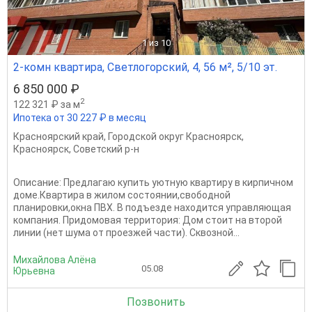
1
из 10
2-комн квартира, Светлогорский, 4, 56 м², 5/10 эт.
6 850 000 ₽
2
122 321 ₽ за м
Ипотека от 30 227 ₽ в месяц
Красноярский край
,
Городской округ Красноярск
,
Красноярск
,
Советский р-н
Описание: Предлагаю купить уютную квартиру в кирпичном
доме.Квартира в жилом состоянии,свободной
планировки,окна ПВХ. В подъезде находится управляющая
компания. Придомовая территория: Дом стоит на второй
линии (нет шума от проезжей части). Сквозной...
Михайлова Алёна
05.08
Юрьевна
Позвонить