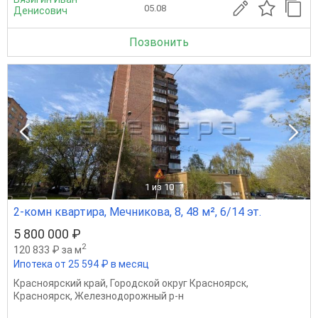
05.08
Денисович
Позвонить
1
из 10
2-комн квартира, Мечникова, 8, 48 м², 6/14 эт.
5 800 000 ₽
2
120 833 ₽ за м
Ипотека от 25 594 ₽ в месяц
Красноярский край
,
Городской округ Красноярск
,
Красноярск
,
Железнодорожный р-н