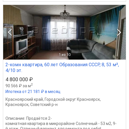
1
из 10
2-комн квартира, 60 лет Образования СССР, 8, 53 м²,
4/10 эт.
4 800 000 ₽
2
90 566 ₽ за м
Ипотека от 21 181 ₽ в месяц
Красноярский край
,
Городской округ Красноярск
,
Красноярск
,
Советский р-н
Описание: Продаётся 2-
комнатная квартира в микрорайоне Солнечный - 53 м2, 9-
й этаж. Отличный вариант для ремонта под себя!