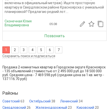
включены в официальный метраж). Ищете просторную
квартиру в Свердловском районе Красноярска с уникальной
планировкой? Предлагаю редкий лот:...
Сконечная Юлия
05.08
Владимировна
Позвонить
1
2
3
4
5
6
7
Сохранить поиск и подписаться
Продажа 2-комнатных квартир в Городском округе Красноярск
- 135 объявлений стоимостью от 2 495 000 руб до 18 500 000
руб. Средняя цена - 7 469 598 руб (средняя цена за 1 кв. метр -
137 116.70 руб)
Районы
Советский
63
Октябрьский
38
Ленинский
34
Свердловский
26
Железнодорожный
23
Кировский
20