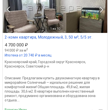
1
из 10
2-комн квартира, Молодежный, 3, 50 м², 5/5 эт.
4 700 000 ₽
2
94 000 ₽ за м
Ипотека от 20 740 ₽ в месяц
Красноярский край
,
Городской округ Красноярск
,
Красноярск
,
Советский р-н
Описание: Предлагаем купить двухкомнатную квартиру в
микрорайоне Солнечный — идеальное решение для
комфортной жизни! Общая площадь: 49,8 м2, жилая
площадь: 30,6 м2. В квартире выполнен качественный
ремонт, продуманно организована и оборудована зона
отдыха....
Вязигин Иван