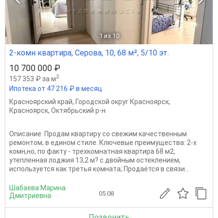
1
из 10
2-комн квартира, Серова, 10, 68 м², 5/10 эт.
10 700 000 ₽
2
157 353 ₽ за м
Ипотека от 47 216 ₽ в месяц
Красноярский край
,
Городской округ Красноярск
,
Красноярск
,
Октябрьский р-н
Описание: Продам квартиру со свежим качественным
ремонтом, в едином стиле. Ключевые преимущества: 2-х
комн,но, по факту - трехкомнатная квартира 68 м2,
утепленная лоджия 13,2 м? с двойным остеклением,
используется как третья комната; Продаётся в связи...
Шабаева Марина
05.08
Дмитриевна
Позвонить