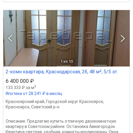
1
из 10
2-комн квартира, Краснодарская, 2б, 48 м², 5/5 эт.
6 400 000 ₽
2
133 333 ₽ за м
Ипотека от 28 241 ₽ в месяц
Красноярский край
,
Городской округ Красноярск
,
Красноярск
,
Советский р-н
Описание: Предлагаю купить отличную двухкомнатную
квартиру в Советском районе. Остановка Авиагородок.
Квартира светлая, удобная, комнаты изолированы. Окна