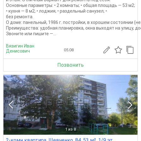
Основные параметры: • 2 комнаты; • общая площадь — 53 м2;
• кухня — 8 м2; • лоджия; • раздельный санузел; •
без ремонта.
О доме: панельный, 1986 г. постройки, в хорошем состоянии (
Преимущества: удобная планировка, окна выходят на улицу, д
Звоните или пишите —...
Вязигин Иван
05.08
Денисович
Позвонить
1
из 8
2-комн квартира, Шевченко, 84, 53 м², 1/9 эт.