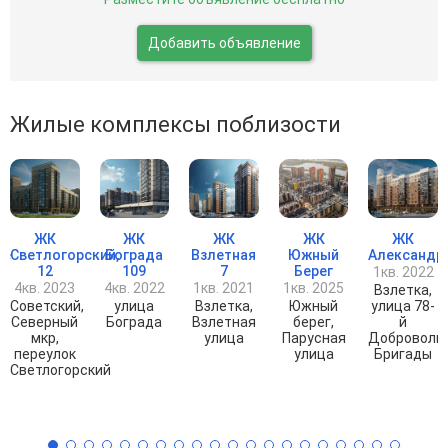
Добавить объявление
Жилые комплексы поблизости
ЖК
ЖК
ЖК
ЖК
ЖК
ие
Светлогорский,
Бограда
Взлетная
Южный
Александр
12
109
7
Берег
1кв. 2022
4кв. 2023
4кв. 2022
1кв. 2021
1кв. 2025
Взлетка,
Советский,
улица
Взлетка,
Южный
улица 78-
Северный
Бограда
Взлетная
берег,
й
мкр,
улица
Парусная
Доброволь
переулок
улица
Бригады
Светлогорский