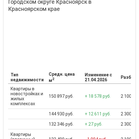
Городском округе Красноярск в
Красноярском крае
Средн. цена
Тип
Изменение с
Разброс
2
недвижимости
21.04.2026
м
Квартиры в
новостройках и
150 897 руб.
+ 18 578 руб.
2 100 000
жилых
комплексах
144 930 руб.
+ 12 611 руб.
2 300 000
132 346 руб.
+ 27 руб.
2 300 000
Квартиры